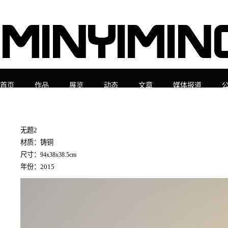
首页
作品
展览
动态
文章
媒体报道
无题2
材质：铸铜
尺寸：
94x38x38.5cm
年份：2015