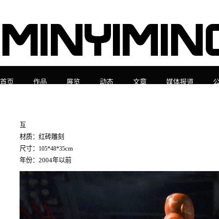
首页
作品
展览
动态
文章
媒体报道
互
材质：红砖雕刻
尺寸：
cm
105*48*35
年份：2004年以前